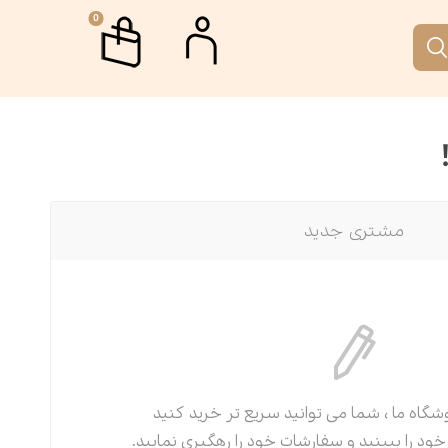
0
م
جمه
اب جمکران
رگاه ها و دوره های آموزشی
مشتری جدید
تار
 نقطه
ری
الات
رافیا
انه آفتاب
گاه ما ، شما می توانید سریع تر خرید کنید
م‌نامه
 را ببینید و سفارشات خود را رهگیری نمایید.