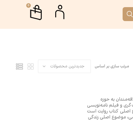
0
م
جمه
اب جمکران
رگاه ها و دوره های آموزشی
مرتب سازی بر اساس
تار
 نقطه
ری
الات
قه‌مندان به حوزه
‌گری و فیلم نامه‌نویسی
رافیا
انه آفتاب
 اصلی کتاب روایت است
ی، موضوع اصلی زندگی
قع روایت تعریف از
م‌نامه
 یک ماجرا نیست بلکه