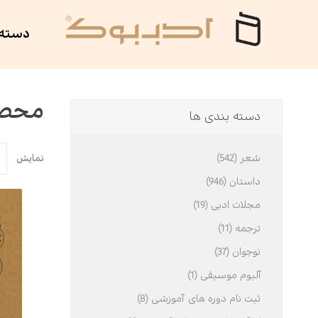
دسته 
ان ادب
داستان
سوره مهر
محصول
دسته بندی ها
ی
شهید کاظمی
آلبوم موسیقی
شعر (542)
نمایش
تر
ه
روانشناسی
هزاره ققنوس
داستان (946)
مجلات ادبی (19)
امه
هور
بین الملل
نمایش‌نامه
ترجمه (11)
نوجوان (37)
عی
لاحسان
مذهبی
پنج دری
آلبوم موسیقی (1)
ثبت نام دوره های آموزشی (8)
اسیک
فلسفه