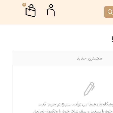
0
م
جمه
اب جمکران
رگاه ها و دوره های آموزشی
مشتری جدید
تار
 نقطه
ری
الات
رافیا
انه آفتاب
گاه ما ، شما می توانید سریع تر خرید کنید
م‌نامه
 را ببینید و سفارشات خود را رهگیری نمایید.