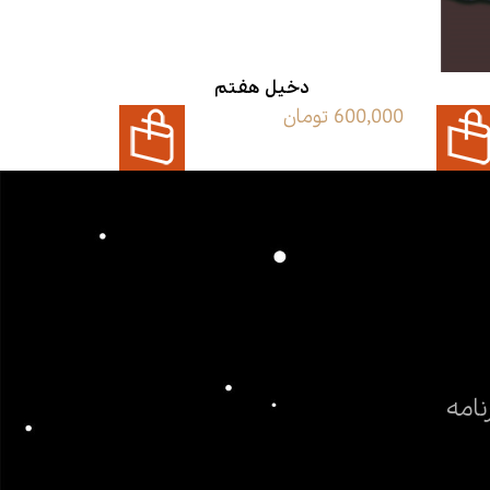
دخیل هفتم
در آفری
600,000 تومان
120,000 تومان
نامه