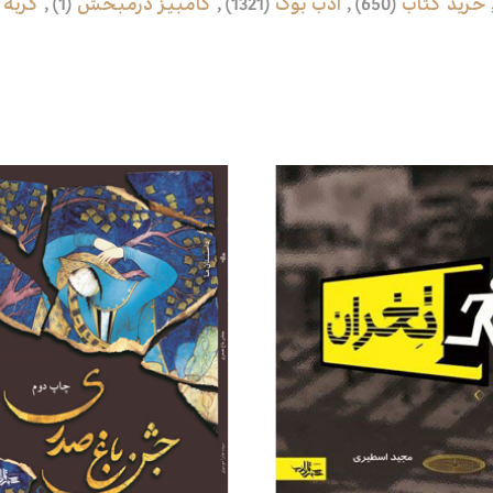
خرید کتاب
(650)
,
ادب بوک
(1321)
,
کامبیز درمبخش
(1)
,
گربه 
محصولات مرتبط