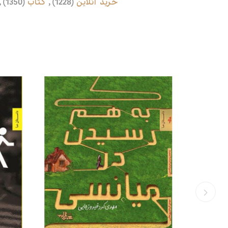
خرید آنلاین
(1228)
,
کتاب
(1350)
,