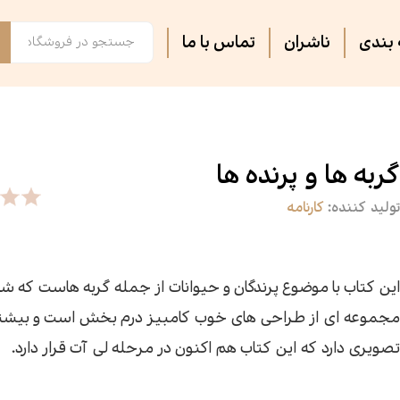
بندی
ناشران
تماس با ما
فصل پنجم
مجلات ادبی
اس
تر
روایت فتح
ثبت نام دوره های آموزشی
کت
کا
گربه ها و پرنده ها
تولید کننده:
کارنامه
آشپزی
آرام دل
جس
سه
سپیده باوران
فرهنگ و تاریخ
پی
مق
این کتاب با موضوع پرندگان و حیوانات از جمله گربه هاست که ش
مجموعه ای از طراحی های خوب کامبیز درم بخش است و بیشت
سیاسی
کتاب فردا
جغ
رس
تصویری دارد که این کتاب هم اکنون در مرحله لی آت قرار دارد.
گفت‌وگو
فیل