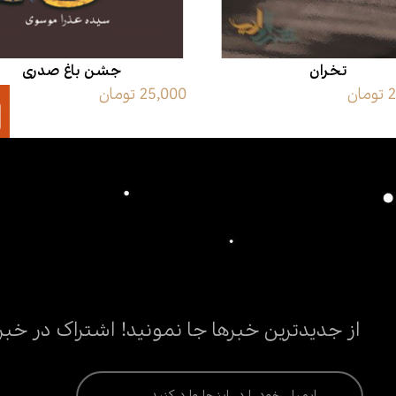
تخران
جشن باغ صدری
ن
25,000 تومان
از جدیدترین خبرها جا نمونید! اشتراک در خبر