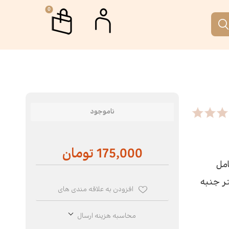
0
م
جمه
اب جمکران
رگاه ها و دوره های آموزشی
ناموجود
تار
 نقطه
175,000 تومان
ری
الات
امل
ر جنبه
رافیا
انه آفتاب
افزودن به علاقه مندی های
محاسبه هزینه ارسال
م‌نامه