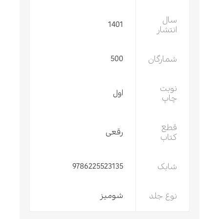
سال
1401
انتشار
شمارگان
500
نوبت
اول
چاپ
قطع
رقعی
کتاب
شابک
9786225523135
نوع جلد
شومیز