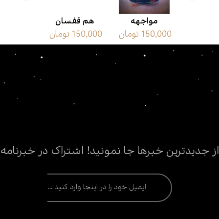
ی آذر
مواجهه
هم قفسان
محض بی 
150,000 تومان
150,000 تومان
21,000 تومان
از جدیدترین خبرها جا نمونید! اشتراک در خبرنامه