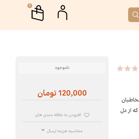
0
م
جمه
اب جمکران
رگاه ها و دوره های آموزشی
ناموجود
تار
 نقطه
120,000 تومان
ری
الات
خاطبان
ه از دل
رافیا
انه آفتاب
افزودن به علاقه مندی های
محاسبه هزینه ارسال
م‌نامه