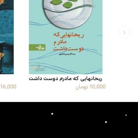
اه است
ریحانهایی که مادرم دوست داشت
10,000 تومان
16,000 تومان