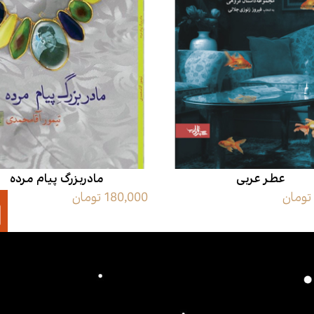
عطر عربی
مادربزرگ پیام مرده
180,000 تومان