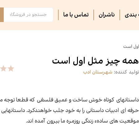
بندی
ناشران
تماس با ما
فصل پنجم
مجلات ادبی
اس
تر
اول است
روایت فتح
ثبت نام دوره های آموزشی
کت
کا
همه چیز مثل اول است
تولید کننده:
شهرستان ادب
آشپزی
آرام دل
جس
سه
سپیده باوران
فرهنگ و تاریخ
پی
مق
داستانهای کوتاه خوش ساخت و عمیق فلسفی که قطعا توجه م
حرفه ای ادبیات داستانی را به خود جلب خواهندکرد. داستانهایی ک
سیاسی
کتاب فردا
جغ
رس
موقعیت های سادهء زندگی روزمره ما بیرون آمده اند.
گفت‌وگو
فیل