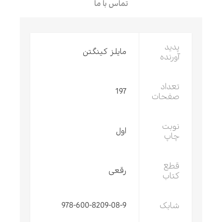
تماس با ما
پدید
مایلز کینگتن
آورنده
تعداد
197
صفحات
نوبت
اول
چاپ
قطع
رقعی
کتاب
شابک
978-600-8209-08-9