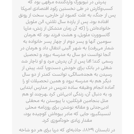
پدرش در نیویورک واردکننده مرفّهی بود که
کسب‌وکارش در طی نخستین رکود اقتصادی امریکا
پس از جنگ، به علت کمبود ارز خارجی، سخت از رونق
افتاده بود. پس از یازده سال تلاش، الن ملویل
خانواده‌اش را (که آن زمان متشکل از زنش، ماریا
گانسوورت ملویل، و هشت فرزند بود که هرمان
سومین آنها و پسر دوم از چهار پسر خانواده به
شمار می‌رفت) به شهر آلبنی انتقال داد و هرمان در
آنجا توانست دو سال به مدرسه برود و تحصیل
رسمی کند؛ امّا پس از آن پدرش مرد و او ناچار شد
شغلی در بانک برای خودش دست‌وپا کند. پیش از
رسیدن به هجده‌سالگی، توانست کمتر از دو سال
دیگر هم به مدرسه برود و همین تحصیلات او را
آماده انجام وظیفه ساده تدریس در مدارس ابتدایی
و، به دنبال آن، زندگی ادبی‌اش کرد ـهرچند او هم
مثل بنجامین فرنکلین، با پیوستن به محفلی
ادبی‌جدلی و مقاله نوشتن برای روزنامه محلی
لنسینگبرو، جایی که مادر بیوه‌اش کوچیده بود،
مقدار زیادی خودآموزی کرد.
در تابستان ۱۸۳۹، جاذبه‌ای که دریا برای هر دو شاخه