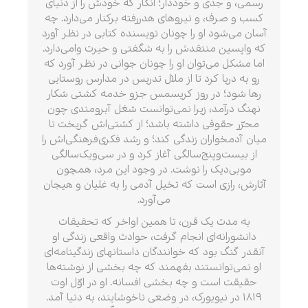
رسمی، و جدی و خوددار؛ انگار که خودش را از دنیای
کسب و صرف، و نیروهای هدررفته برکنار می‌دارد. چه
آسان می‌شود او را چونان نویسنده کتابی در نظر آورد
که واپسین منتقدش را به شگفتی و حیرت وامی‌دارد.
اما مشکل می‌توان او را چونان جوانی در نظر آورد که
رو به دریا کرد تا از ملال تدریس در مدارس روستایی
رها شود؛ در روز کریسمس جزو خدمه کشتی شکار
نهنگ درآمد، زیرا نمی‌توانست شغل آبرومندی چون
محرّر حقوقی داشته باشد؛ از کشتی‌اش گریخت تا
میان آدمخواران زندگی کند؛ و رشد فکری‌فرهنگی‌اش را
از بیست‌وپنج‌سالگی آغاز کرد و در سی‌ویک‌سالگی
موبی‌دیک را نوشت. در وجود این مرد، همچون
آثارش، رازی است که تخیل آدمی را به غلیان و هیجان
می‌آورد.
به مدت یک قرن، تا همین اواخر که تحقیقات
دانشورانه‌ای انجام گرفت، حوادث واقعی زندگی او
آنقدر گنگ بود که خوانندگان داستانهای زندگینامه‌ای
او نمی‌توانستند بفهمند که چه بخشی از نوشته‌ها
حقیقت است و چه بخشی افسانه. او در اوّل اوت
۱۸۱۹ در نیویورک، در وضعی ناخوشایند، به دنیا آمد.