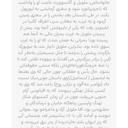
خانواده‌اش، ملویل و گانسوورت، داشت او را واداشت
که تاجردریانورد شود و سفری آزمایشی به لیورپول
بکند. در طی تابستان بعد بختش را در سفری زمینی
آزمود و به غرب، به معادن سرب اطراف گالینا در
ایلینویز، رفت که یکی از داییهایش آنجا بود. پیش از
رسیدن ملویل به غرب، بحران مالی به آنجا هم
رسیده بود؛ بحرانی به همان شدت که او را به غرب
سوق داده بود. بنابراین، ملویل ناچار شد به نیویورک
بازگردد، ریشش را بتراشد تا مثل مسیحیان به‌نظر آید
(این را برادر بزرگترش می‌گفت)، و بیهوده تلاش کند تا
با خط خرچنگ‌قورباغه‌ای‌اش بلکه منشی حقوقدانی
بشود. حال یأس و خفقانی چون حالی که وی بعدها
به ایشمِیل ( اسماعیل)راوی داستان موبی‌دیک نسبت
داد (نوامبر مه‌آلود و بارانی روح) باعث شد که وی به
کشتی شکار نهنگی بپیوندد که به اقیانوس آرام
جنوبی می‌رفت، چون در آن زمان کشتیهای شکار
نهنگ واپسین پناهگاه جانیان و درماندگان و
مطرودین بود. امّا ملویل آزاد و ماجراجو بود ـجوانی
تنومند و آماده کار، با ۱۸۰ سانتیمتر قد، چشمانی آبی
که زیر ابروان بلندِ به‌ارث‌برده از پدر برق می‌زدند، و