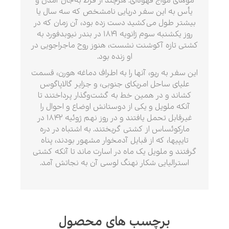
موهای موّاج قهوه‌ای. هرچند از فرط به‌جان آمدن و
یأس به این سفر دریایی نامشخص که سه سال یا
بیشتر طول می‌کشید دست زده بود، آن زمان که در
روز یکشنبه سوم ژانویه ۱۸۴۱ در بندر نیوبدفورد به
کشتی تازه آکوشنت نشست، هنوز روح ماجراجویی در
او زنده بود.
این سفر به ریو، آنها را به اطراف دماغه هورن، قسمت
علیای ساحل امریکای جنوبی، و جزایر گالاپاگوس
کشاند و در همین خط به گشت‌وگذار پرداختند تا
آنکه ملویل و یکی از دوستانش اوضاع و احوال را
غیرقابل تحمل یافتند و در روز نهم ژوئیه ۱۸۴۲ در
مارکوئساس از کشتی گریختند. به اشتباه در دره
تایپیها، که از قبایل آدمخوار مشهور بودند، پناه
گرفتند و ملویل یک ماه در اسارت ماند تا آنکه کشتی
استرالیایی شکار نهنگ لوسی آن به نجاتش آمد.
برچسب های محصول