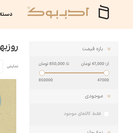
دسته 
ان ادب
داستان
سوره مهر
روزبه
بازه قیمت
ی
شهید کاظمی
آلبوم موسیقی
از:
47,000 تومان
تا:
850,000 تومان
نمایش
تر
ه
روانشناسی
هزاره ققنوس
850000
47000
امه
هور
بین الملل
نمایش‌نامه
موجودی
عی
لاحسان
مذهبی
پنج دری
فقط کالاهای موجود
اسیک
فلسفه
نوع جلد