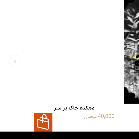
دهکده خاک بر سر
40,000 تومان
125,000 تومان