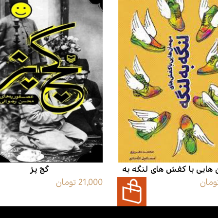
هایی با کفش های لنگه به
گچ پژ
21,000 تومان
لنگه