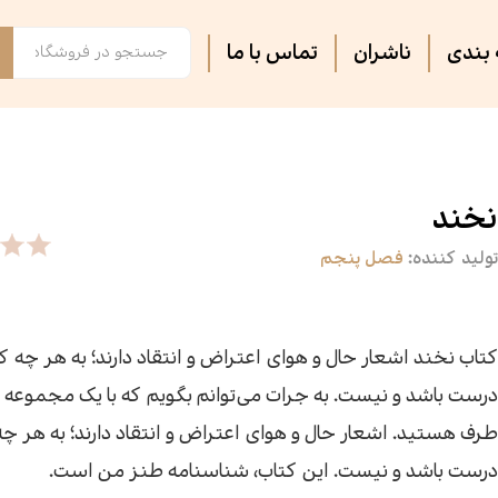
بندی
ناشران
تماس با ما
فصل پنجم
مجلات ادبی
اس
تر
روایت فتح
ثبت نام دوره های آموزشی
کت
کا
نخند
تولید کننده:
فصل پنجم
آشپزی
آرام دل
جس
سه
سپیده باوران
فرهنگ و تاریخ
پی
مق
کتاب نخند اشعار حال و هوای اعتراض و انتقاد دارند؛ به هر چه که
درست باشد و نیست. به جرات می‌توانم بگویم که با یک مجموعه
سیاسی
کتاب فردا
جغ
رس
طرف هستید.‌ اشعار حال و هوای اعتراض و انتقاد دارند؛ به هر چه 
درست باشد و نیست. این کتاب، شناسنامه طنز من است.
گفت‌وگو
فیل