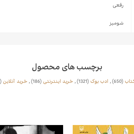
رقعی
شومیز
برچسب های محصول
تاب
(650)
,
ادب بوک
(1321)
,
خرید اینترنتی
(186)
,
خرید‌ آنلاین
(150)
محصولات مرتبط