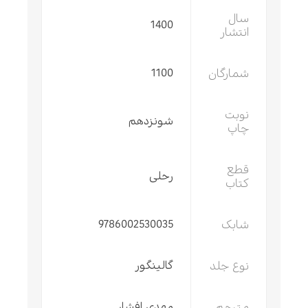
سال
1400
انتشار
شمارگان
1100
نوبت
شونزدهم
چاپ
قطع
رحلی
کتاب
شابک
9786002530035
نوع جلد
گالینگور
مترجم
مهدی افشار