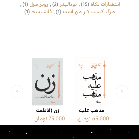
انتشارات نگاه
(15)
,
توتالیتر
(2)
,
روبر مرل
(1)
,
مرگ کسب کار من است
(1)
,
فاشیسم
(1)
محصولات مرتبط
 وارث
مذهب علیه
زن (فاطمه
بازگش
ن
65,000 تومان
75,000 تومان
55,000 تومان
دم
مذهب
فاطمه است)