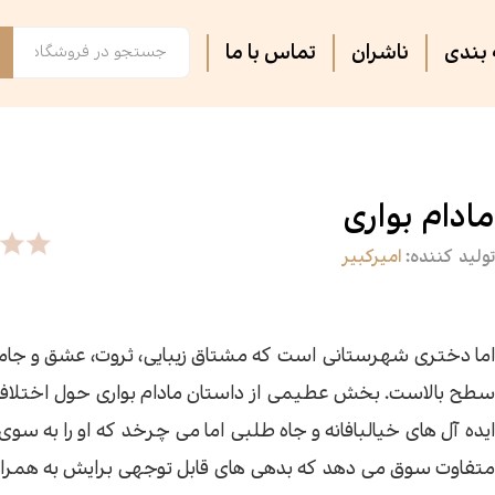
بندی
ناشران
تماس با ما
فصل پنجم
مجلات ادبی
اس
تر
روایت فتح
ثبت نام دوره های آموزشی
کت
کا
مادام بواری
تولید کننده:
امیرکبیر
آشپزی
آرام دل
جس
سه
سپیده باوران
فرهنگ و تاریخ
پی
مق
اما دختری شهرستانی است که مشتاق زیبایی، ثروت، عشق و جام
سطح بالاست. بخش عطیمی از داستان مادام بواری حول اختلافا
سیاسی
کتاب فردا
جغ
رس
ایده آل های خیالبافانه و جاه طلبی اما می چرخد که او را به سو
متفاوت سوق می دهد که بدهی های قابل توجهی برایش به همراه
گفت‌وگو
فیل