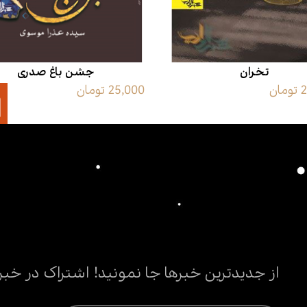
تخران
جشن باغ صدری
ن
25,000 تومان
از جدیدترین خبرها جا نمونید! اشتراک در خبر