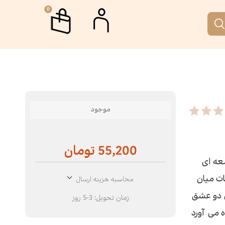
0
م
جمه
اب جمکران
رگاه ها و دوره های آموزشی
موجود
تار
 نقطه
55,200 تومان
ری
الات
عه ای
ت میان
محاسبه هزینه ارسال
رافیا
انه آفتاب
ی دو عشق
زمان تحویل:
3-5 روز
 می آورد
م‌نامه