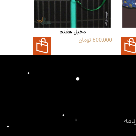
دخیل هفتم
در آفری
600,000 تومان
120,000 تومان
نامه