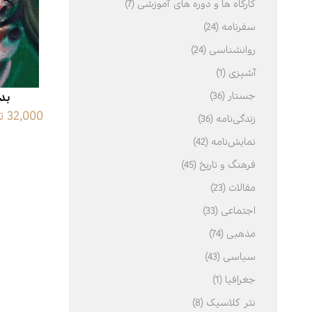
کارگاه ها و دوره های آموزشی (7)
سفرنامه (24)
ادبیات
اسطوره
روانشناسی (24)
عرفان
آشپزی (1)
علوم انسانی
جستار (36)
بد
32,000 تومان
فرهنگ
زندگی‌نامه (36)
نمایش‌نامه (42)
ی
خودشناسی
فرهنگ و تاریخ (45)
مقالات (23)
اجتماعی (33)
مذهبی (74)
سیاسی (43)
جغرافیا (1)
نثر کلاسیک (8)