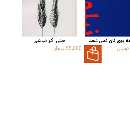
اقتصاد
هن
کودک و نوجوان
مو
نه بوی نان نمی دهد
حتی اگر نباشی
55,000 تومان
داستان کوتاه
طن