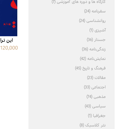
کارگاه ها و دوره های آموزشی (7)
سفرنامه (24)
ادبیات
اسطوره
روانشناسی (24)
عرفان
آشپزی (1)
علوم انسانی
جستار (36)
این ترا
120,000 تومان
فرهنگ
زندگی‌نامه (36)
نمایش‌نامه (42)
ی
خودشناسی
فرهنگ و تاریخ (45)
مقالات (23)
اجتماعی (33)
مذهبی (74)
سیاسی (43)
جغرافیا (1)
نثر کلاسیک (8)