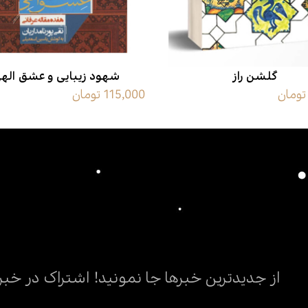
گلشن راز
شهود زیبایی و عشق اله
115,000 تومان
از جدیدترین خبرها جا نمونید! اشتراک در خبر