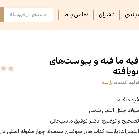
بندی
ناشران
تماس با ما
فصل پنجم
مجلات ادبی
اس
تر
روایت فتح
ثبت نام دوره های آموزشی
کت
کا
فیه ما فیه و پیوست‌های
نویافته
آشپزی
آرام دل
جس
سه
تولید کننده:
پارسه
سپیده باوران
فرهنگ و تاریخ
پی
مق
فیه مافیه
مولانا جلال الدین بلخی
سیاسی
کتاب فردا
جغ
رس
تصحیح و توضیح: دکتر توفیق ه. سبحانی
گفت‌وگو
فیل