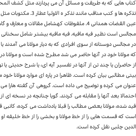
اقتصاد
هن
تذکره ها و کتب مناقب مانند تذکر ه الاولیا عط
عین القضات همدانی 4. ملفوظات کهشامل مقالات و معارف و گ
کودک و نوجوان
مو
مجالس است نظیر فیه مافیه. فیه مافیه بیشتر شامل سخنانی
در مجالس دوستانه از سوی افرادی که به دیار مولانا می آمدند یا
داستان کوتاه
طن
که مولانا خود در آنها حاضر می شد مطرح شده است و مولانا در
از حاضران یا چند تن از آنها در تفسیر آیه ای، یا شرح حدیثی یا 
بیتی مطالبی بیان کرده است. ظاهرا در پاره ای موارد مولانا خود 
عنوان می کرده و توضیح می داده است. گروهی آن گفته هارا می 
احتمالا بعد آنها را مقابله می کردند. گویا چنانچه در نسخه ای از 
قید شده، مولانا بعضی مطالب را قبلا یادداشت می کرده، کاتبی ق
است که قسمت هایی را از خط مولانا و بخشی را از خط خلیفه او
الدین چلبی نقل کرده است.