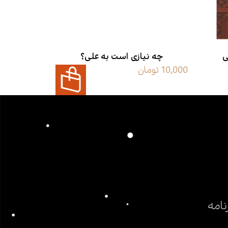
ی
چه نیازی است به علی؟
زندگی مو
10,000 تومان
60,000 تومان
بلخی
نامه