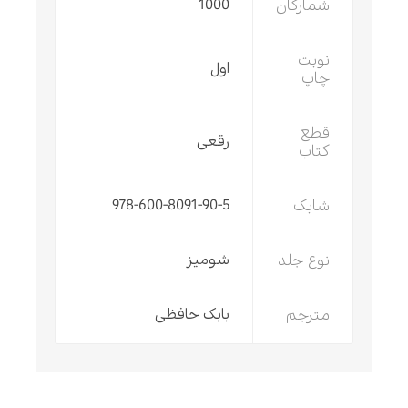
شمارگان
1000
نوبت
اول
چاپ
قطع
رقعی
کتاب
شابک
978-600-8091-90-5
نوع جلد
شومیز
مترجم
بابک حافظی