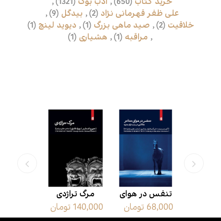
خرید کتاب
(650)
,
ادب بوک
(1321)
,
علی ظفر قهرمانی نژاد
(2)
,
بیدگل
(9)
,
خلاقیت
(2)
,
صید ماهی بزرگ
(1)
,
دیوید لینچ
(1)
,
مراقبه
(1)
,
هشیاری
(1)
محصولات مرتبط
سلاوسکی:‌
تنفس در هوای
مرگ تراژدی
10000 سال هنر
ان
68,000 تومان
140,000 تومان
600,000 تومان
مقدمه
تئاتر