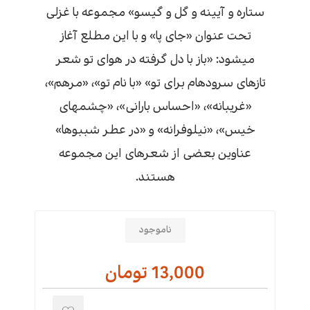
ستاره و آیینه و گل و گیسو» مجموعه با غزلی
تحت عنوان «جای پا» و با این مطلع آغاز
میشود: «باز با دل گرفته در هوای تو شعر
تازهای سرودهام برای تو» «با نام تو»، «مرهم»،
«غریبانه»، «احساس بارانی»، «چشمهای
خیس»، «نیلوفرانه» و «در عطر شببوها»
عناوین بعضی از شعرهای این مجموعه
هستند.
ناموجود
13,000 تومان