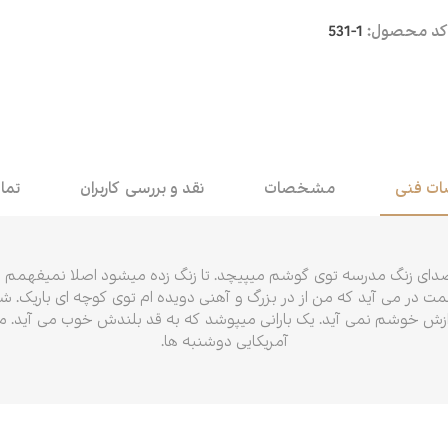
کد محصول:
531-1
اقتصاد
هن
کودک و نوجوان
مو
داستان کوتاه
طن
ت فنی
مشخصات
نقد و بررسی کاربران
تما
صدای زنگ مدرسه توی گوشم میپیچد. تا زنگ زده میشود اصلا نمیفهمم چ
ت در می آید که من از در بزرگ و آهنی دویده ام توی کوچه ای باریک. ش
زش خوشم نمی آید. یک بارانی میپوشد که به قد بلندش خوب می آید. مثل
آمریکایی دوشنبه ها.