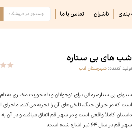
بندی
ناشران
تماس با ما
فصل پنجم
مجلات ادبی
اس
تر
روایت فتح
ثبت نام دوره های آموزشی
کت
کا
شب های بی ستاره
تولید کننده:
شهرستان ادب
آشپزی
آرام دل
جس
سه
سپیده باوران
فرهنگ و تاریخ
پی
مق
شبهای بی ستاره، رمانی برای نوجوانان و با محوریت دختری به نام 
است که در جریان جنگ، تلخی‌های آن را تجربه می‌کند. ماجرای ا
سیاسی
کتاب فردا
جغ
رس
داستان کاملاً واقعی است و در شهر قم اتفاق می‎اف
شهر قم در سال ۶۴ نیز اشاره شده است.
گفت‌وگو
فیل