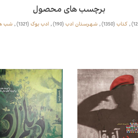
برچسب های محصول
,
کتاب
(1350)
,
شهرستان ادب
(190)
,
ادب بوک
(1321)
,
شب ها
محصولات مرتبط