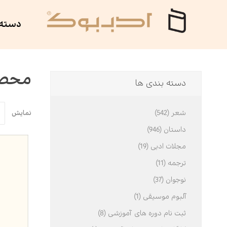
دسته 
ان ادب
داستان
سوره مهر
محصول
دسته بندی ها
ی
شهید کاظمی
آلبوم موسیقی
شعر (542)
نمایش
تر
ه
روانشناسی
هزاره ققنوس
داستان (946)
مجلات ادبی (19)
امه
هور
بین الملل
نمایش‌نامه
ترجمه (11)
نوجوان (37)
عی
لاحسان
مذهبی
پنج دری
آلبوم موسیقی (1)
ثبت نام دوره های آموزشی (8)
اسیک
فلسفه