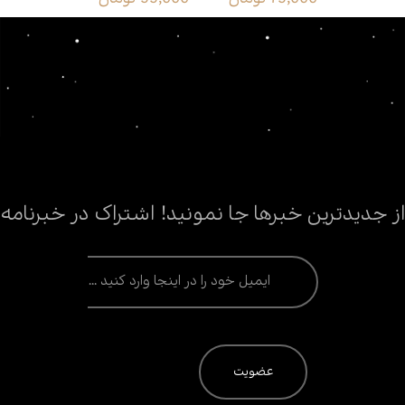
هب
فاطمه است)
از جدیدترین خبرها جا نمونید! اشتراک در خبرنامه