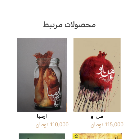
محصولات مرتبط
من او
ارمیا
115,000 تومان
110,000 تومان