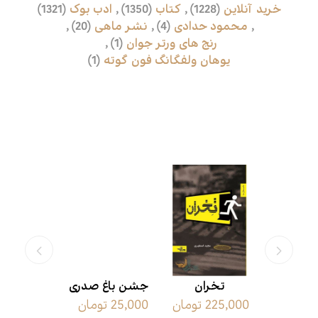
خرید آنلاین
(1228)
,
کتاب
(1350)
,
ادب بوک
(1321)
,
محمود حدادی
(4)
,
نشر ماهی
(20)
,
رنج های ورتر جوان
(1)
,
یوهان ولفگانگ فون گوته
(1)
محصولات مرتبط
 رسیدن
تخران
جشن باغ صدری
دخیل ه
225,000 تومان
25,000 تومان
600,000 تومان
یانسی