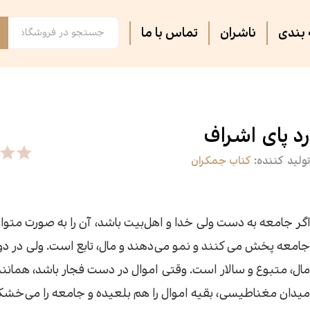
بندی
ناشران
تماس با ما
فصل پنجم
مجلات ادبی
اس
تر
روایت فتح
ثبت نام دوره های آموزشی
کت
کا
رد پای اشراف
تولید کننده:
کتاب جمکران
آشپزی
آرام دل
جس
سه
سپیده باوران
فرهنگ و تاریخ
پی
مق
اگر جامعه به دست ولی خدا و اهل‌بیت باشد، آن را به صورت متواز
جامعه پخش می‌کنند و نمو می‌دهند و مال، تابع است. ولی در دو
سیاسی
کتاب فردا
جغ
رس
مال، متبوع و سالار است. وقتی اموال در دست فجار باشد، همانن
میدان مغناطیسی، بقیه اموال را هم بلعیده و جامعه را می‌خشکا
گفت‌وگو
فیل