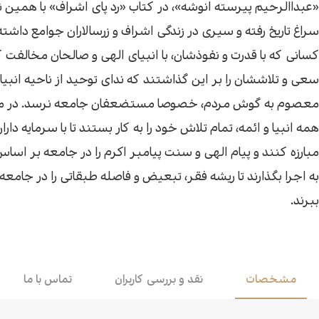
«عبداالرحیم پیرسته انوشه»، در کتاب «رد پای اشراف» با همین نگ
اقتصاد
هن
سراغ تاریخ رفته و سیری در زندگی اشراف و زرسالاران جوامع داشت
کسانی که با قدرت و نفوذشان، با انبیای الهی و صالحان مخالفت ک
کودک و نوجوان
مو
سعی و تلاششان را بر این گذاشتند که ندای توحید از ناحیه انبیا 
معصوم به گوش مردم، خصوصا مستضعفان جامعه نرسد. در مق
داستان کوتاه
طن
همه انبیا و ائمه، تمام تلاش خود را به کار بستند تا با سرمایه داران 
مبارزه کنند و پیام الهی و سنت پیامبر اکرم را در جامعه بر اسا
به اجرا بگذارند تا ریشه فقر، تبعیض و فاصله طبقاتی را در جامعه 
ببرند.
مشخصات
نقد و بررسی کاربران
تماس با ما