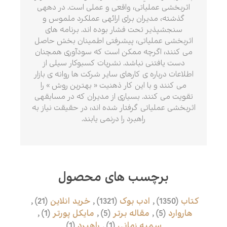
اثربخشی عملیاتی، واقعی و عملی است. در دهه­ی
گذشته، مدیران برای ارائه­ی عملکرد ملموس و
سنجش­پذیر تحت فشار بوده اند. برنامه های
اثربخشی عملیاتی، پیشرفتی اطمینان بخش حاصل
می کنند، اگرچه ممکن است که سودآوری همچنان
دست یافتنی نباشد. نشریات کسب­وکار سیلی از
اطلاعات درباره ی کارهای سایر شرکت ها روانه ی بازار
می کنند و با این کار ذهنیت « بهترین روش » را
تقویت می کنند. بسیاری از مدیران که در مسابقه­ی
اثربخشی عملیاتی گرفتار شده اند، در حقیقت نیاز به
راهبرد را درنمی یابند.
برچسب های محصول
کتاب
(1350)
,
ادب بوک
(1321)
,
خرید انلاین
(21)
,
هاروارد
(5)
,
مقاله برتر
(5)
,
مایکل پورتر
(1)
,
سمیه زمانی
(1)
,
راهبرد
(1)