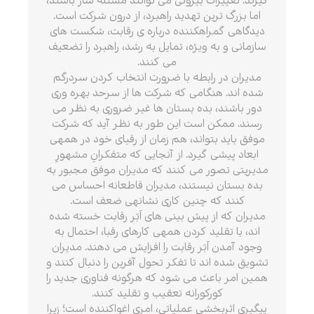
گیرند. تغییرات بیرونی می توانند مسئله ساز باشند،
اما بزرگ ترین تهدید راهبرد، از درون شرکت است.
دیدگاهی گمراه­کننده درباره ی رقابت، شکست های
سازمانی و به ویژه، تمایل به رشد، راهبرد را تضعیف
می کنند.
مدیران در رابطه با ضرورت انتخاب کردن سردرگم
شده اند. هنگامی که شرکت ها از سرحد بهره وری
دور باشند، بده بستان ها غیر ضروری به نظر می
رسند. ممکن است این طور به نظر آید که شرکت
موفق باید بتواند، هم زمان از رقبای خود در همه­ی
ابعاد پیشی گیرد. از آنجایی که متفکرانِ مشهورِ
مدیریتی تصور می کنند که مدیران موفق مجبور به
بده بستان نیستند، مدیران قاطعانه احساس می
کنند که چنین کاری نشانه­ی ضعف است.
مدیران که از پیش بینی های اَبَر رقابت خسته شده
اند، با تقلید کردن همه­ی کارهای رقبا، احتمال به
وجود آمدن اَبَر رقابت را افزایش می دهند. مدیران
تشویق شده اند تا تفکر تحول آفرین را دنبال کنند و
همین امر باعث می شود که هرگونه فناوری جدید را
کورکورانه تعقیب و تقلید کنند.
پیگیری اثربخشیِ عملیاتی، امری اغواکننده است؛ زیرا