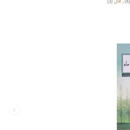
(6
,
فال
(3)