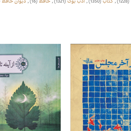
(1228)
,
کتاب
(1350)
,
ادب بوک
(1321)
,
حافظ
(16)
,
دیوان حافظ
)
محصولات مرتبط