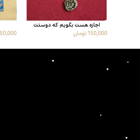
اجازه هست بگویم که دوستت
150,000 تومان
150,000 توما
دارم