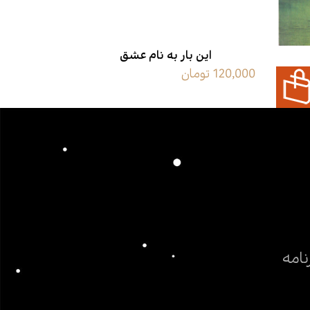
این‌ بار به نام عشق
باغ
120,000 تومان
50,000 تومان
نامه