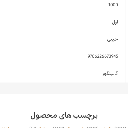
1000
اول
جیبی
9786226673945
گالینگور
برچسب های محصول