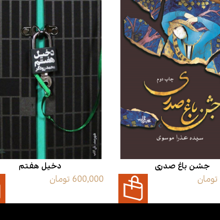
جشن باغ صدری
دخیل هفتم
600,000 تومان