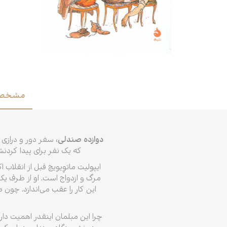
ادبیات
اسطوره
عرفان
علوم انسانی
فرهنگ
مشخصا
ی
خودشناسی
دوازده صندلی
، سفر دور و درازی 
که یک نفر برای پیدا کرد
ایپولیت ماتوِیویچ قبل از انقلا
مرگ و ازدواج است. او از طرف ی
این کار را عقب می‌اندازد. چون
چرا این مبلمان اینقدر اهمیت دا