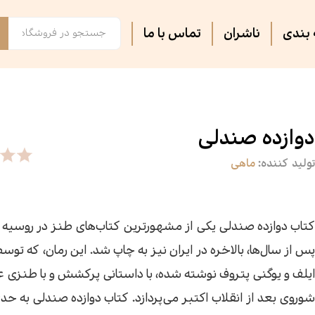
بندی
ناشران
تماس با ما
فصل پنجم
مجلات ادبی
اس
تر
روایت فتح
ثبت نام دوره های آموزشی
کت
کا
دوازده صندلی
تولید کننده:
ماهی
آشپزی
آرام دل
جس
سه
سپیده باوران
فرهنگ و تاریخ
پی
مق
کتاب دوازده صندلی یکی از مشهورترین کتاب‌های طنز در روسیه
پس از سال‌ها، بالاخره در ایران نیز به چاپ شد. این رمان، که توسط 
سیاسی
کتاب فردا
جغ
رس
ایلف و یوگنی پتروف نوشته شده، با داستانی پرکشش و با طنزی ع
شوروی بعد از انقلاب اکتبر می‌پردازد. کتاب دوازده صندلی به حد
گفت‌وگو
فیل