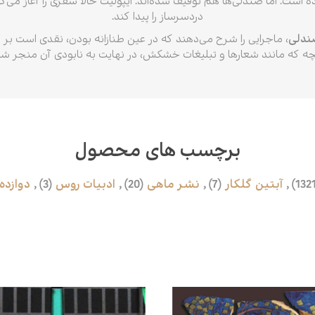
 است. اما صندلی‌ها هم توقیف شده‌اند. ایپولیت حالا سفری را آغاز می‌ک
دردسرساز را پیدا کند.
صندلی
، ماجرایی را شرح می‌دهند که در عین طنازانه بودن، نقدی است ب
چه که مانند شعارها و تبلیغات خشکش، در نهایت به نابودی آن منجر شد
برچسب های محصول
,
آبتین گلکار
(7)
,
نشر ماهی
(20)
,
ادبیات روس
(3)
,
دوازده
محصولات مرتبط