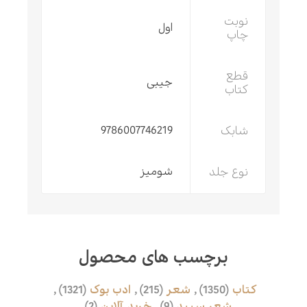
نوبت
اول
چاپ
قطع
جیبی
کتاب
شابک
9786007746219
نوع جلد
شومیز
برچسب های محصول
کتاب
(1350)
,
شعر
(215)
,
ادب بوک
(1321)
,