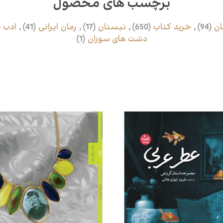
برچسب های محصول
ان
(94)
,
خرید کتاب
(650)
,
نیستان
(17)
,
رمان ایرانی
(41)
,
ادب 
دشت های سوزان
(1)
محصولات مرتبط