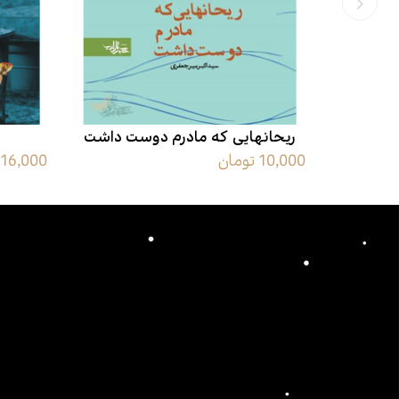
اه است
ریحانهایی که مادرم دوست داشت
10,000 تومان
16,000 تومان