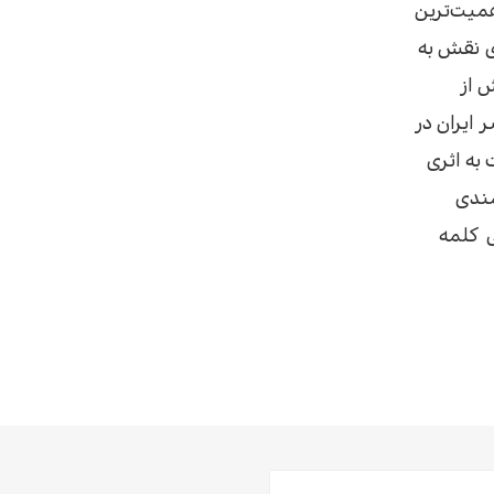
همیت‌ترین
ر
ی نقش به
 از
سیقی
 ایران در
 به اثری
ز
مندی
ی کلمه