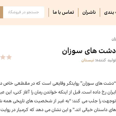
بندی
ناشران
تماس با ما
فصل پنجم
مجلات ادبی
اس
تر
ان
روایت فتح
ثبت نام دوره های آموزشی
کت
کا
دشت های سوزان
تولید کننده:
نیستان
آشپزی
آرام دل
جس
سه
سپیده باوران
فرهنگ و تاریخ
پی
مق
“دشت های سوزان” روایتگر وقایعی است که در مقطعی خاص در 
ایران رخ داده است. قبل از اینکه خواندن رمان را آغاز کنی، این عب
سیاسی
کتاب فردا
جغ
رس
توجهت را جلب می کند: “به غیر از شخصیت های تاریخی همه
های داستان خیالی اند.” و این نشان می دهد که کرمیار در روایت 
گفت‌وگو
فیل