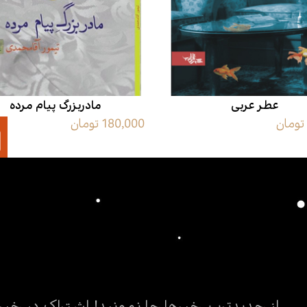
عطر عربی
مادربزرگ پیام مرده
180,000 تومان