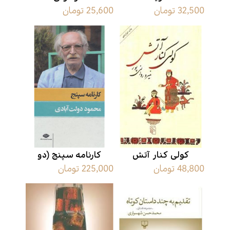
32,500 تومان
25,600 تومان
کولی کنار آتش
کارنامه سپنج (دو
48,800 تومان
225,000 تومان
جلدی)