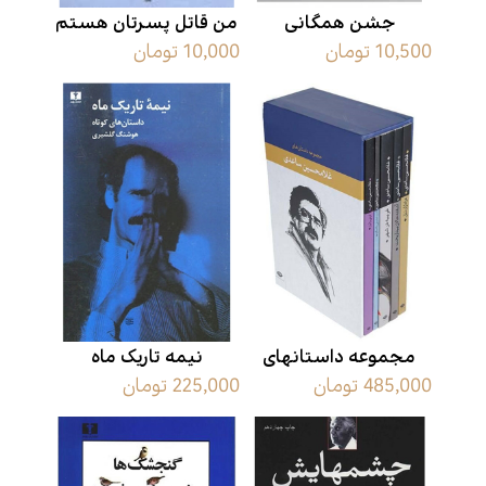
جشن همگانی
من قاتل پسرتان هستم
10,500 تومان
10,000 تومان
مجموعه داستانهای
نیمه تاریک ماه
485,000 تومان
225,000 تومان
غلامحسین ساعدی (پک
7 جلدی)