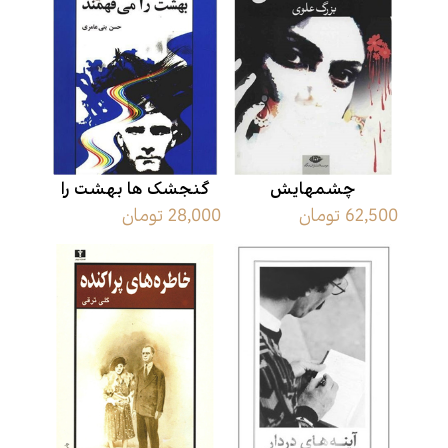
چشمهایش
گنجشک ها بهشت را
62,500 تومان
28,000 تومان
می فهمند