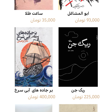
ابو المشاغل
ساعت طلا
93,000 تومان
35,000 تومان
ریگ جن
بر جاده های آبی سرخ
225,000 تومان
400,000 تومان