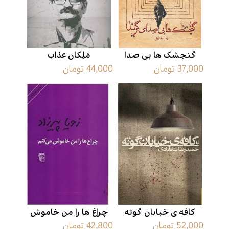
گنجشک ها بی صدا
مَلِکان عذاب
37,000 تومان
44,000 تومان
می‌گریند
کافه ی خیابان گوته
چراغ ها را من خاموش
52,000 تومان
42,800 تومان
می کنم