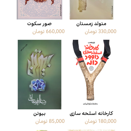
متولد زمستان
صور سکوت
330,000 تومان
660,000 تومان
کارخانه اسلحه سازی
بیوتن
180,000 تومان
85,000 تومان
داوود داله