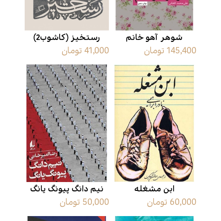
شوهر آهو خانم
رستخیز (کاشوب2)
145,400 تومان
41,000 تومان
ابن مشغله
نیم دانگ پیونگ یانگ
60,000 تومان
50,000 تومان