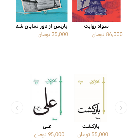
سواد روایت
پاریس از دور نمایان شد
86,000 تومان
35,000 تومان
محصولات مرتبط
فاطمه
بازگشت
علی
سیمای م
ن
55,000 تومان
95,000 تومان
15,000 تومان
ه است)