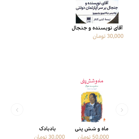
آقای نویسنده و جنجال
30,000 تومان
بر سر آپارتمان دولتی
محصولات مرتبط
ی های
ماه و شش پنی
بادبادک
لبه ت
مان
50,000 تومان
30,000 تومان
25,000 تومان
دگیر