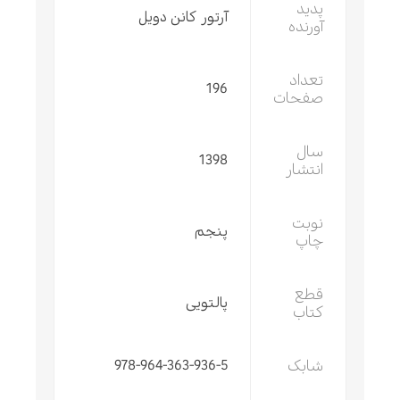
پدید
آرتور کانن دویل
آورنده
تعداد
196
صفحات
سال
1398
انتشار
نوبت
پنجم
چاپ
قطع
پالتویی
کتاب
شابک
978-964-363-936-5