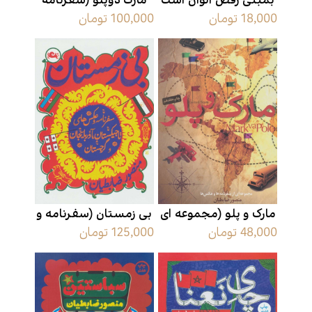
بمبئی رقص الوان است
مارک دوپلو (سفرنامه
18,000 تومان
100,000 تومان
ها و عکس ها)
مارک و پلو (مجموعه ای
بی زمستان (سفرنامه و
48,000 تومان
125,000 تومان
از سفرنامه ها و عکس
عکس های
ها)
تاجیکستان،آذربایجان و
گرجستان)