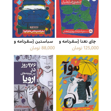
چای نعنا (سفرنامه و
سباستين (سفرنامه و
125,000 تومان
88,000 تومان
عکس های مراکش)
عکس های کوبا)