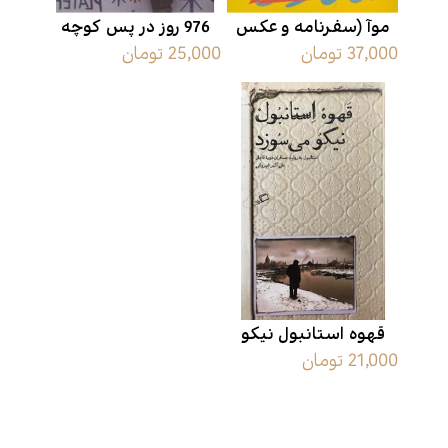
موآ (سفرنامه و عکس
976 روز در پس کوچه
37,000 تومان
25,000 تومان
های ویتنام)
های اروپا
قهوه استانبول نیکو
21,000 تومان
می‌سوزد