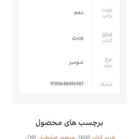
نوبت
دهم
چاپ
قطع
وزیری
کتاب
نوع
شومیز
جلد
شابک
9789648496987
برچسب های محصول
خرید کتاب
(650)
,
منصور ضابطیان
(10)
,