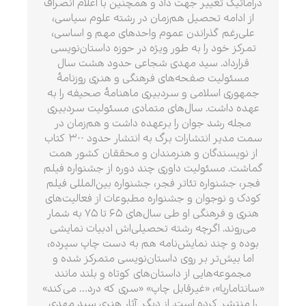
دراماتیک تغییر جهت داد و همچنین با اعلام انصراف
از ادامه تحصیل هم‌زمان در رشته علوم سیاسی،
علی‌رغم گذراندن عموم واحدهای مهم و اساسی،
تمرکز خود را به طور ویژه در حوزه داستان‌نویسی
قرارداد. سید مهدی شجاعی حدود هشت سال
مسئولیت صفحه‌های فرهنگی و هنری روزنامهٔ
جمهوری اسلامی و سردبیری ماهنامهٔ صحیفه را به
عهده داشت. سال‌های متمادی مسئولیت سردبیری
مجله رشد جوان را برعهده داشت و هم‌زمان در
سمت مدیر انتشارات برگ به انتشار حدود ۳۰۰ کتاب
از نویسندگان و هنرمندان و محققان کشور همت
گماشت. مسئولیت داوری چند دوره از جشنواره فیلم
فجر، جشنواره تئاتر فجر، جشنواره بین‌المللی فیلم
کودک و نوجوان و جشنواره مطبوعات از فعالیت‌های
هنری و فرهنگی او طی سال‌های ۶۵ تا ۷۵ به شمار
می‌روند. اگرچه رشته تحصیلی‌اش ادبیات نمایشی
بوده و چند نمایش‌نامه هم به دست چاپ سپرده،
اما بیش‌تر بر روی داستان‌نویسی متمرکز شده و
مجموعه‌هایی از داستان‌های کوتاه و بلند مانند
«سانتاماریا»، «غیرقابل چاپ» «سری که درد… می‌کند»
را منتشر کرده است. از دیگر آثار هنری سید مهدی