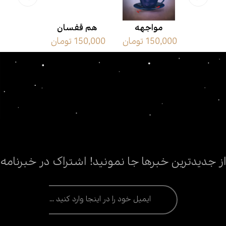
ی آذر
مواجهه
هم قفسان
محض بی 
150,000 تومان
150,000 تومان
21,000 تومان
از جدیدترین خبرها جا نمونید! اشتراک در خبرنامه