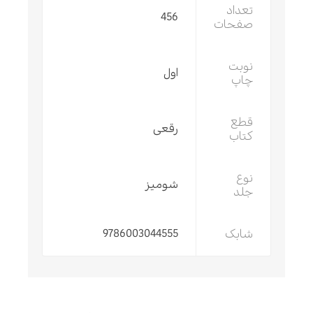
تعداد
456
صفحات
نوبت
اول
چاپ
قطع
رقعی
کتاب
نوع
شومیز
جلد
شابک
9786003044555