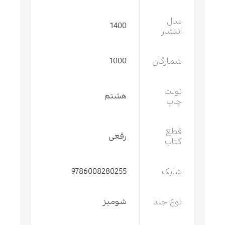
سال
1400
انتشار
شمارگان
1000
نوبت
هشتم
چاپ
قطع
رقعی
کتاب
شابک
9786008280255
نوع جلد
شومیز