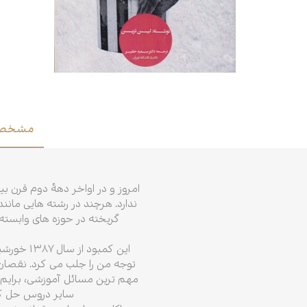
ادبیات
اسطوره
عرفان
علوم انسانی
فرهنگ
مشخصا
ی
خودشناسی
امروز و در اواخر دههٔ دوم قرن ب
ندارد. هرچند در رشته هایی مان
گریخته در حوزه های وابسته
این کمبو
توجه من را جلب می کرد. نقصان
مهم ترین مسائل آموزشی، برایم در
سایر دروس حل کن