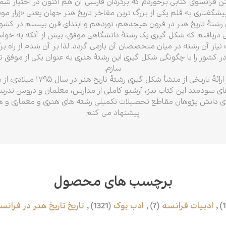
متن فرانسوی کتابی برخوردم که برگردان فارسی آن هم اکنون در اختیار شم
پیشگفتاری به قلم یکی از بزرگ ترین مفاخر تاریخ هنر جهان یعنی «ژرار مو
تهٔ تاریخ هنر در قرون هیجدهم، نوزدهم و ابتدای قرن بیستم در کشور 
نی دریافتم که شکل گیری یک رشتهٔ دانشگاهی موفق، بیش از آنکه به خو
یاز آن رشته در میان متخصصان آن بازمی گردد. لذا بر آن شدم از راه برگ
ور را با چگونگی شکل گیری این رشتهٔ هنری به عنوان یکی از موفق تری
سازم.
این کتاب با تلاش بسیار، سعی در ارا
سودمند این کتاب نیز، آرشیو کاملی از مدارس، معلمان و دروس تدریس ش
برای دانش پژوهان مقاطع تحصیلات تکمیلی رشته های هنری و معماری و 
پیشنهاد می کنم
برچسب های محصول
,
ادبیات فرانسه
(7)
,
ادب بوک
(1321)
,
تاریخ تاریخ هنر در فرانس