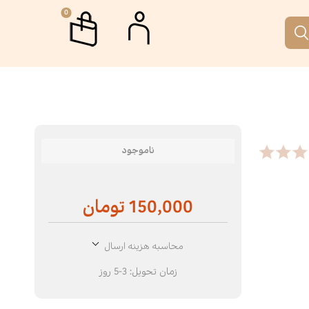
0
م
جمه
اب جمکران
رگاه ها و دوره های آموزشی
ناموجود
تار
 نقطه
150,000 تومان
ری
الات
محاسبه هزینه ارسال
رافیا
انه آفتاب
زمان تحویل:
3-5 روز
م‌نامه