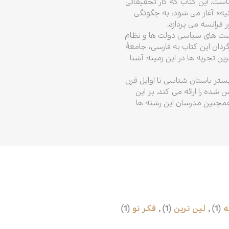
است. این کتاب که کار تحقیقاتی
نیه» آغاز می شود، به چگونگی
فرانسه می پردازد.
است های سیاسی دولت ها و نظام
ردان این کتاب به فارسی، جامعهٔ
ن تجربه ها در این زمینه آشنا
ئهٔ تاریخی از منشأ شکل گیری رشتهٔ تاریخ هنر در سال ۱۷۹۵ میلادی، از بستر باستان شناسی تا اوایل قرن
ده را ارائه می کند. بر این
همچنین مدرسان این رشته ها
ه
(1)
,
لین ترین
(1)
,
فکر نو
(1)