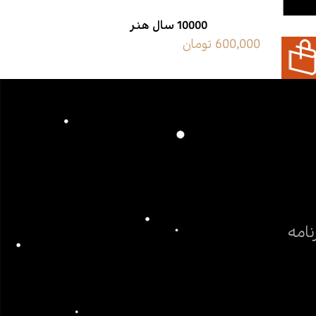
10000 سال هنر
600,000 تومان
69,500 تومان
نامه