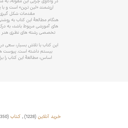
در واکاوی چرایی این مقوله، به 
ارزشمند «لین ترین» است و با 
مقدمات شکل گیری رش
هنگام مطالعهٔ این کتاب به روش
های آموزشی مربوط باشد، به درک ن
تخصصی رشته های نظری هنر در کش
بیستم داشته است. پیوست های 
اساس، مطالعهٔ این کتاب را 
خرید آنلاین
(1228)
,
کتاب
(1350)