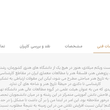
اقتصاد
هن
کودک و نوجوان
مو
داستان کوتاه
طن
ت فنی
مشخصات
نقد و بررسی کاربران
تما
یست ویکم میلادی، هنوز در هیچ یک از دانشگاه های هنری کشورمان، رشته
ند پژوهش هنر، فلسفهٔ هنر یا مطالعات معماری ایران در مقاطع کارشناس
 به تاریخ هنر مباحثی مطرح می شود، لیکن این مقولات ارتباطی به تشک
کارشناسی تا دکتری در حیطهٔ تاریخ هنر و شاخه های آن ندارد.
د از سال ۱۳۸۷ خورشیدی که من به عنوان هیئت علمی در گروه مطالعات عالی هنر دانشگا
 فاحش دانش آموزشی متمرکز در این رشته و در میان دانشجویان تحصیلات
خور ملاحظه بود. این امر در ابتدا من را بر آن داشت تا مشکل را در حد 
م؛ لیکن نسبت افزایش تلاش من در این زمینه به نتیجهٔ مطلوب، نسبت 