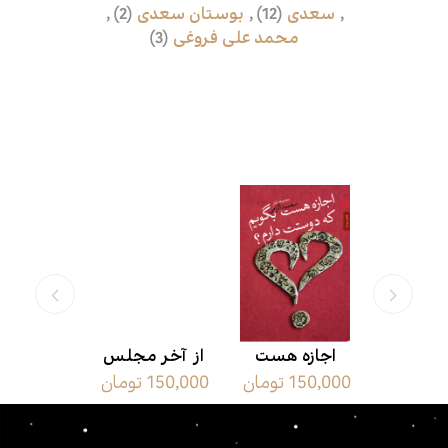
,
سعدی
(12)
,
بوستان سعدی
(2)
,
محمد علی فروغی
(3)
محصولات مرتبط
ه کاری
اجازه هست
از آخر مجلس
از آینه ت
مان
150,000 تومان
150,000 تومان
225,000 تومان
وت
بگویم که
دوستت دارم