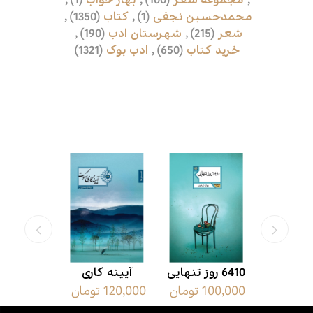
,
مجموعه شعر
(100)
,
بهار خواب
(1)
,
محمدحسین نجفی
(1)
,
کتاب
(1350)
,
شعر
(215)
,
شهرستان ادب
(190)
,
خرید کتاب
(650)
,
ادب بوک
(1321)
محصولات مرتبط
6410 روز تنهایی
آیینه کاری
اجازه 
100,000 تومان
120,000 تومان
150,000 تومان
سکوت
بگویم 