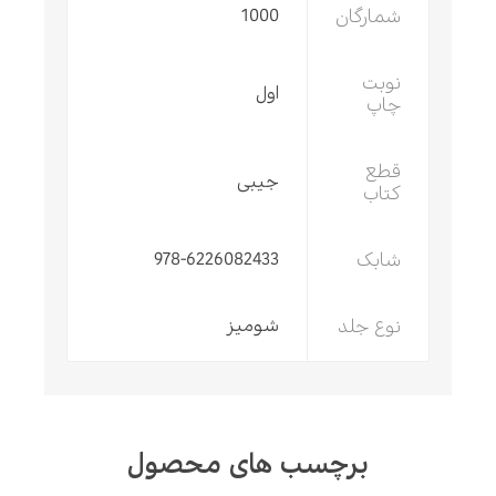
شمارگان
1000
نوبت
اول
چاپ
قطع
جیبی
کتاب
شابک
978-6226082433
نوع جلد
شومیز
برچسب های محصول