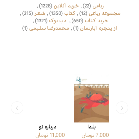
رباعی
(22)
,
خرید آنلاین
(1228)
,
مجموعه رباعی
(12)
,
کتاب
(1350)
,
شعر
(215)
,
خرید کتاب
(650)
,
ادب بوک
(1321)
,
از پنجره آپارتمان
(1)
,
محمدرضا سلیمی
(1)
محصولات مرتبط
دآوری
یلدا
درباره تو
پاییز به
مان
7,000 تومان
11,000 تومان
4,000 تومان
که عاشق