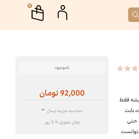
0
م
جمه
اب جمکران
رگاه ها و دوره های آموزشی
ناموجود
تار
 نقطه
92,000 تومان
ری
الات
یشه فقط
، بابت
محاسبه هزینه ارسال
رافیا
انه آفتاب
 حتی
زمان تحویل:
3-5 روز
‌توانست
م‌نامه