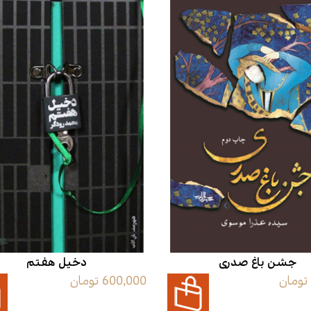
جشن باغ صدری
دخیل هفتم
600,000 تومان