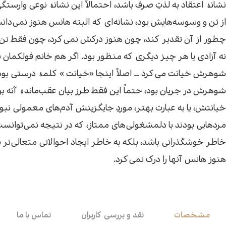
نشانۀ اعتقاد به لذتِ صرف باشد، احتمالاً این نشانۀ نوعی وارستگ
اقتصاد
هن
از تن و وسوسه‌هایش بود، نشانه‌ای که البته هانس هنوز نمی‌دا
چطور از آن تقدیر کند، چون هنوز درکش نمی‌کرد، چون فقط تن ر
کودک و نوجوان
مو
نه آزادی یا هر چیز دیگری که منظور بود. اگر هم خانم فولکمان ب
شوهرش خیانت می‌کرد ــ اصلاً اینجا «خیانت » کلمۀ درستی بود
داستان کوتاه
طن
شوهرش در جریان بود، حتماً این فقط طرز بیان عقب‌ماندۀ آنه بود ـ
خیانتش، یا به عبارت بهتر، موردِ جایگزینش آدم‌های معمولی نبود
مردهایی بودند با دلمشغولی‌های ممتاز، که در نتیجه نمی‌توانست 
خاطر خوشگذرانی باشد، بلکه به خاطر ایجاد احوالاتی متعالی‌تر ب
هنوز هانس آنها را درک نمی‌کرد.
مشخصات
نقد و بررسی کاربران
تماس با ما