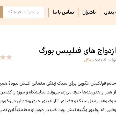
بندی
ناشران
تماس با ما
فصل پنجم
مجلات ادبی
اس
تر
روایت فتح
ثبت نام دوره های آموزشی
کت
کا
ازدواج های فیلیپس بورگ
تولید کننده:
بیدگل
آشپزی
آرام دل
جس
سه
سپیده باوران
فرهنگ و تاریخ
پی
مق
خانم فولکمان الگویی برای سبک زندگی متعالی انسان نبود؟ هم
از هنر و هنرمندها حرف می‌زد، می‌رفت نمایشگاه و موزه و کنسرت
سیاسی
کتاب فردا
جغ
رس
موضوعاتی مثل سبک و فضا در آثار هنری حرص‌وجوش می‌خورد،
وقتی که پولیور دِکُلتِه تنش بود، خب در مورد او مطمئناً این نمی
گفت‌وگو
فیل