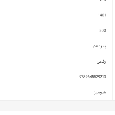
218
1401
500
پانزدهم
رقعی
9789645529213
شومیز