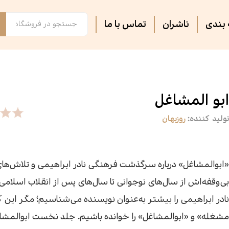
بندی
ناشران
تماس با ما
فصل پنجم
مجلات ادبی
اس
تر
روایت فتح
ثبت نام دوره های آموزشی
کت
کا
ابو المشاغل
تولید کننده:
روزبهان
آشپزی
آرام دل
جس
سه
سپیده باوران
فرهنگ و تاریخ
پی
مق
«ابوالمشاغل» درباره سرگذشت فرهنگی نادر ابراهیمی و تلاش‌ها
بی‌وقفه‌اش از سال‌های نوجوانی تا سال‌های پس از انقلاب اسلام
سیاسی
کتاب فردا
جغ
رس
نادر ابراهیمی را بیشتر به‌عنوان نویسنده می‌شناسیم؛ مگر این ک
مشغله» و «ابوالمشاغل» را خوانده باشیم. جلد نخست ابوالمشاغ
گفت‌وگو
فیل