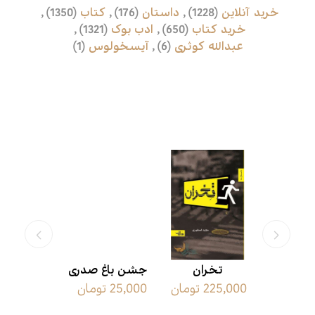
خرید آنلاین
(1228)
,
داستان
(176)
,
کتاب
(1350)
,
خرید کتاب
(650)
,
ادب بوک
(1321)
,
عبدالله کوثری
(6)
,
آیسخولوس
(1)
محصولات مرتبط
 رسیدن
تخران
جشن باغ صدری
دخیل ه
225,000 تومان
25,000 تومان
600,000 تومان
یانسی