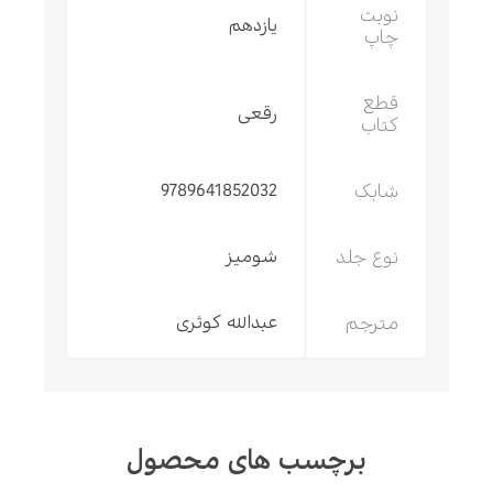
نوبت
یازدهم
چاپ
قطع
رقعی
کتاب
شابک
9789641852032
نوع جلد
شومیز
مترجم
عبدالله کوثری
برچسب های محصول