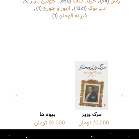
رمان
(94)
,
خرید کتاب
(650)
,
جولین بارنز
(5)
,
ادب بوک
(1321)
,
آرتور و جورج
(1)
,
فرزانه قوجلو
(1)
محصولات مرتبط
 شش پنی
مرگ وزیر
بیوه ها
سمفون
ان
70,000 تومان
20,000 تومان
14,000 تومان
مختار
پاستور