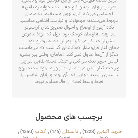
برابر ضعفا فروتن» یکی از این فرامین بود و دیگری:
«در برابر زنان، چه والا و چه پست، جوانمرد باش.»
احساس می‌کرد زنان، چون مستقیماً به مامان
مربوط می‌شدند، مهم‌ترند و نیازمند اقدامی مناسب.
نگاه آرتور از اوضاع و احوال ضروری‌شان آن‌سوتر
نمی‌رفت. آپارتمان کوچک بود، پول کم بود؛ مادرش
بیش از حد کار می‌کرد، پدرش دمدمی‌مزاج بود. از
همان آغاز قرارومدار کودکانه‌ای گذاشت که می‌دانست
هرگز از آن‌ها عدول نمی‌کند: «مامان، وقتی پیر بشی،
لباس حریر تنت می‌کنی و عینک دسته‌طلایی می‌زنی
و راحت کنار آتش می‌نشینی.» آرتور می‌توانست شروع
داستان را ببیند -جایی که الآن بود- و پایان شادش را:
فقط وسط قصه از حالا معلوم نبود.
برچسب های محصول
خرید آنلاین
(1228)
,
داستان
(176)
,
کتاب
(1350)
,