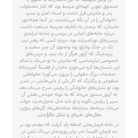
صندوق چوبی کهنه‌ای مرتبط بود که کنار تختخواب
پدر و مادرش قرار داشت و اسناد اصل و نسبِ
خانوادگی را در آن نگه می‌داشتند. در آنجا همه‌جور
داستان، که بیشتر به تکالیف مدرسه شباهت داشت،
درباره خانه‌های اعیانی در بریتنی و شاخه ایرلندی
پرسی‌های نورتامبرلند بود، درباره کسی که رهبرِ تیپ
پَک در جنگ واترلو بود وعموی آن چیز سفید و
پریده‌رنگ که آرتور هرگز از یاد نبرد. و درس‌های
خصوصی تبارشناسی که مادرش به او می‌داد با تمام
این داستان‌ها گره می‌خورد. مامان از قفسهٔ آشپزخانه
صفحات بزرگ مقوایی را بیرون می‌آورد؛ مقواهایی
منقوش و رنگارنگ که کار یکی از دایی‌هایش در لندن
بود. او نشان‌های خانوادگی را برایش شرح می‌داد، بعد
به آرتور دستور می‌داد که به نوبه خودش نقش آن
سپر را برایش بگوید و او باید مثل جدول‌ضرب جواب
می‌داد: درجه‌ها، ستاره‌ها، شاه‌ماهی‌ها، گل‌های پنج‌پر،
هلال‌های نقره‌ای و شکل تلألؤشان.
در خانه فرمان‌هایی اضافه یاد گرفت که مقدم بود بر
ده فرمانِ کلیسا. «در برابر زورمندان بی‌باک باش: در